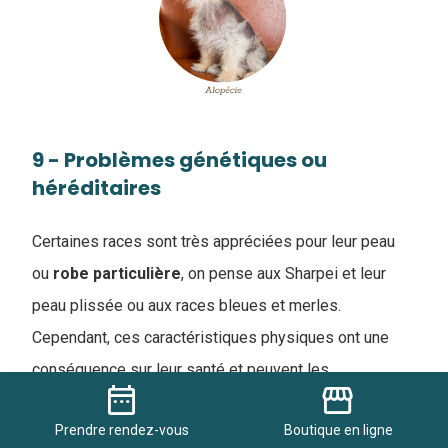
9 - Problèmes génétiques ou
héréditaires
Certaines races sont très appréciées pour leur peau
ou
robe
particulière
, on pense aux Sharpei et leur
peau plissée ou aux races bleues et merles.
Cependant, ces caractéristiques physiques ont une
conséquence sur leur santé et peuvent les
date_range
storefront
prédisposer à des pathologies
.
Prendre
rendez-vous
Boutique
en ligne