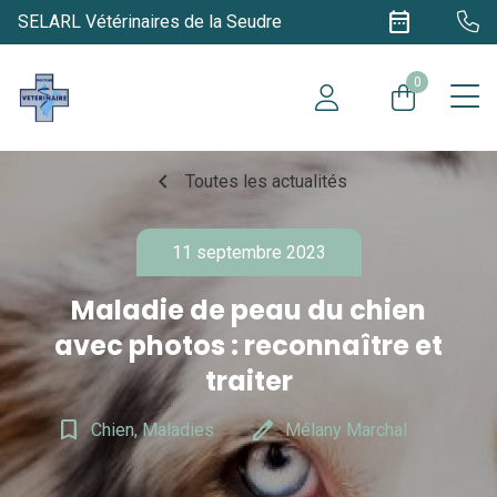
date_range
SELARL Vétérinaires de la Seudre
0
chevron_left
Toutes les actualités
11 septembre 2023
Maladie de peau du chien
avec photos : reconnaître et
traiter
bookmark_border
edit
Chien, Maladies
Mélany Marchal