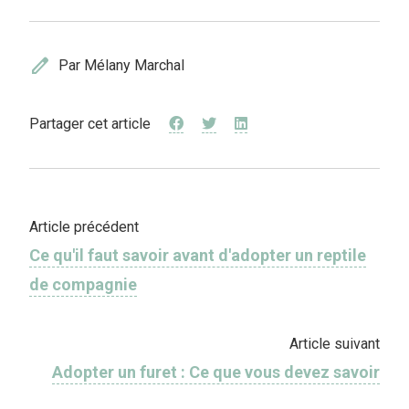
edit
Par Mélany Marchal
Partager cet article
Article précédent
Ce qu'il faut savoir avant d'adopter un reptile
de compagnie
Article suivant
Adopter un furet : Ce que vous devez savoir