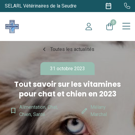
date_range
SELARL Vétérinaires de la Seudre
0
chevron_left
Toutes les actualités
31 octobre 2023
Tout savoir sur les vitamines
pour chat et chien en 2023
Alimentation, Chat,
Mélany
bookmark_border
edit
Chien, Santé
Marchal