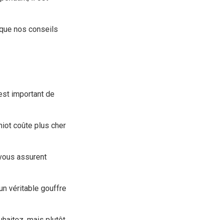
i que nos conseils
est important de
hiot coûte plus cher
 vous assurent
un véritable gouffre
uhaitez, mais plutôt