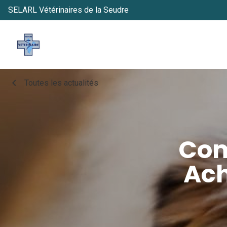
SELARL Vétérinaires de la Seudre
chevron_left
Toutes les actualités
Com
Ach