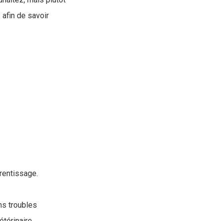
 afin de savoir
rentissage.
ns troubles
térinaire.