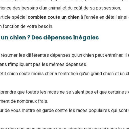
cience des besoins d'un animal et du coût de sa possession.
rticle spécial
combien coute un chien
à l'année en détail ains
n fonction de votre besoin.
un chien ? Des dépenses inégales
ésumer les différentes dépenses qu'un chien peut entraîner, il 
hiens n'impliquent pas les mêmes dépenses.
etit chien coûte moins cher à l'entretien qu'un grand chien et un c
mprendre que toutes les races ne se valent pas et que certaines
ent de nombreux frais.
œur de vous mettre en garde contre les races populaires qui sont 
t pas dire que vous ne pouvez pas adopter une race si vous le so