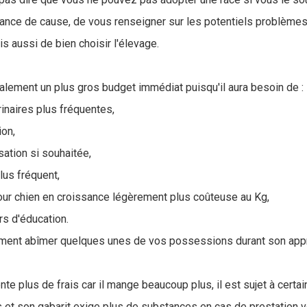
sance de cause, de vous renseigner sur les potentiels problèmes
s aussi de bien choisir l'élevage.
alement un plus gros budget immédiat puisqu'il aura besoin de :
rinaires plus fréquentes,
ion,
isation si souhaitée,
plus fréquent,
our chien en croissance légèrement plus coûteuse au Kg,
rs d'éducation.
lement abîmer quelques unes de vos possessions durant son app
te plus de frais car il mange beaucoup plus, il est sujet à certai
fs et son gabarit exige plus de substances en cas de prestation vé