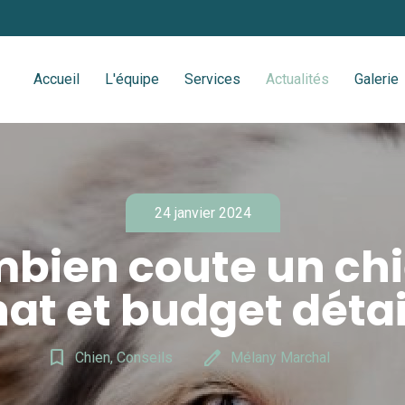
Accueil
L'équipe
Services
Actualités
Galerie
24 janvier 2024
bien coute un chi
at et budget détai
bookmark_border
edit
Chien, Conseils
Mélany Marchal