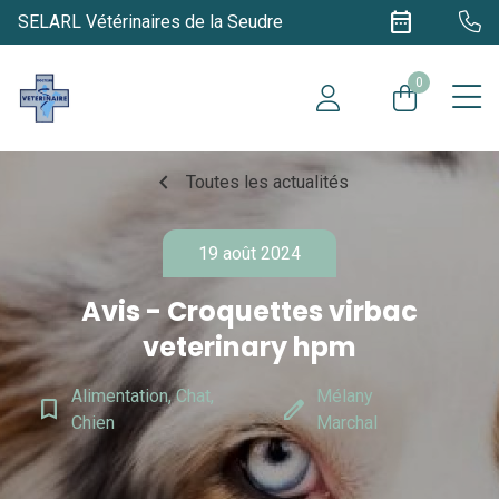
date_range
SELARL Vétérinaires de la Seudre
0
chevron_left
Toutes les actualités
19 août 2024
Avis - Croquettes virbac
veterinary hpm
Alimentation, Chat,
Mélany
bookmark_border
edit
Chien
Marchal