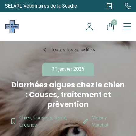
date_range
SELARL Vétérinaires de la Seudre
0
chevron_left
Toutes les actualités
31 janvier 2025
Diarrhées aigues chez le chien
: Causes, traitement et
prévention
Chien, Conseils, Santé,
Mélany
bookmark_border
edit
Urgence
Marchal