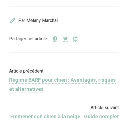
edit
Par Mélany Marchal
Partager cet article
Article précédent
Régime BARF pour chien : Avantages, risques
et alternatives
Article suivant
Emmener son chien à la neige​ : Guide complet