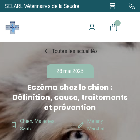
date_range
SELARL Vétérinaires de la Seudre
0
chevron_left
Toutes les actualités
28 mai 2025
Eczéma chez le chien :
Définition, cause, traitements
et prévention
Chien, Maladies,
Mélany
bookmark_border
edit
Santé
Marchal