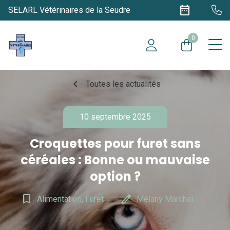
date_range
SELARL Vétérinaires de la Seudre
0
chevron_left
Toutes les actualités
10 septembre 2025
Croquettes pour furet sans
céréales : Bonne ou mauvaise
option ?
bookmark_border
edit
Alimentation, Furet
Mélany Marchal