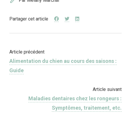
edit
Par Mélany Marchal
Partager cet article
Article précédent
Alimentation du chien au cours des saisons :
Guide
Article suivant
Maladies dentaires chez les rongeurs :
Symptômes, traitement, etc.