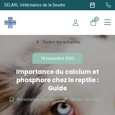
date_range
SELARL Vétérinaires de la Seudre
0
chevron_left
Toutes les actualités
18 novembre 2025
Importance du calcium et
phosphore chez le reptile :
Guide
bookmark_border
edit
Alimentation, Reptile
Mélany Marchal