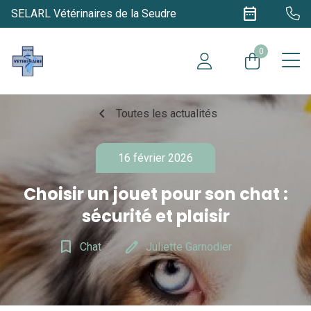
date_range
SELARL Vétérinaires de la Seudre
0
chevron_left
Toutes les actualités
16 février 2026
Choisir un jouet pour son chat :
sécurité et plaisir
bookmark_border
edit
Chat
Juliette Garnodier