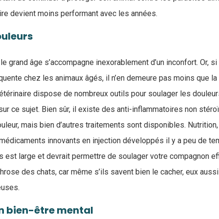
re devient moins performant avec les années.
ouleurs
e grand âge s’accompagne inexorablement d’un inconfort. Or, si 
quente chez les animaux âgés, il n’en demeure pas moins que la 
vétérinaire dispose de nombreux outils pour soulager les douleu
ur ce sujet. Bien sûr, il existe des anti-inflammatoires non sté
uleur, mais bien d’autres traitements sont disponibles. Nutrition,
médicaments innovants en injection développés il y a peu de tem
s est large et devrait permettre de soulager votre compagnon eff
hrose des chats, car même s’ils savent bien le cacher, eux aussi
reuses.
n bien-être mental