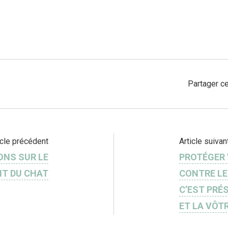
Partager ce
icle précédent
Article suivan
ONS SUR LE
PROTÉGER
T DU CHAT
CONTRE LE
C’EST PRÉ
ET LA VÔTR