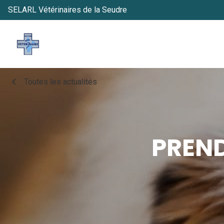
SELARL Vétérinaires de la Seudre
chevron_left
Toutes les actualités
PREND