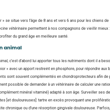
r » se situe vers l’âge de 8 ans et vers 6 ans pour les chiens d
ine vétérinaire permettent à nos compagnons de vieillir mieux : 
rofiter du grand âge en meilleure santé.
on animal
imal, c’est d’abord lui apporter tous les nutriments dont il a b
enior » avec un apport restreint en phosphore, pour répondre aux
ments sont souvent complémentés en chondroprotecteurs afin de 
lement possible de demander à un vétérinaire de calculer une rat
mplément minéral vitaminé) adapté à son âge. Surveiller ses de
es [et douloureuses]: tartre en excès provoquant une proliférati
tite chronique ou d’une résorption gingivale douloureuse. Parfois