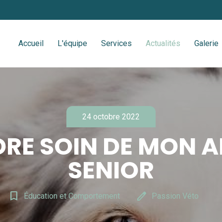
Accueil
L'équipe
Services
Actualités
Galerie
24 octobre 2022
RE SOIN DE MON 
SENIOR
bookmark_border
edit
Éducation et Comportement
Passion Véto