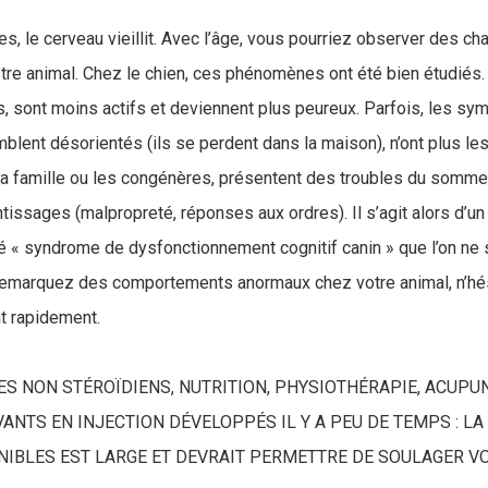
, le cerveau vieillit. Avec l’âge, vous pourriez observer des 
e animal. Chez le chien, ces phénomènes ont été bien étudiés. À
s, sont moins actifs et deviennent plus peureux. Parfois, les s
blent désorientés (ils se perdent dans la maison), n’ont plus l
 famille ou les congénères, présentent des troubles du sommeil
tissages (malpropreté, réponses aux ordres). Il s’agit alors d’un
« syndrome de dysfonctionnement cognitif canin » que l’on ne sa
remarquez des comportements anormaux chez votre animal, n’hés
ant rapidement.
S NON STÉROÏDIENS, NUTRITION, PHYSIOTHÉRAPIE, ACUPU
NTS EN INJECTION DÉVELOPPÉS IL Y A PEU DE TEMPS : LA
NIBLES EST LARGE ET DEVRAIT PERMETTRE DE SOULAGER 