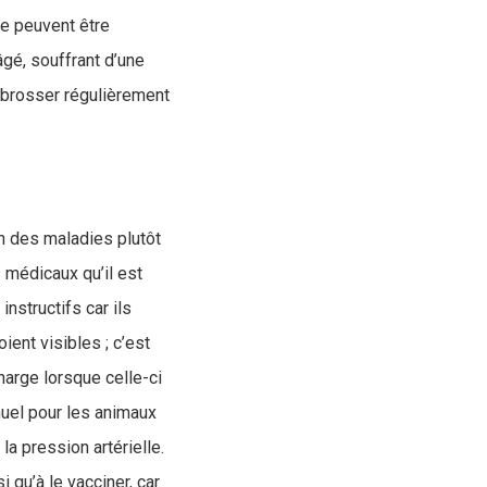
ne peuvent être
gé, souffrant d’une
: brosser régulièrement
on des maladies plutôt
 médicaux qu’il est
nstructifs car ils
ent visibles ; c’est
harge lorsque celle-ci
uel pour les animaux
a pression artérielle.
i qu’à le vacciner, car