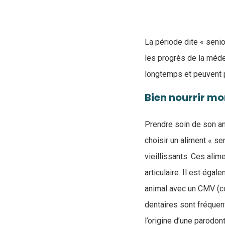
La période dite « senio
les progrès de la médec
longtemps et peuvent p
Bien nourrir m
Prendre soin de son an
choisir un aliment « s
vieillissants. Ces ali
articulaire. Il est éga
animal avec un CMV (co
dentaires sont fréquent
l’origine d’une parodon