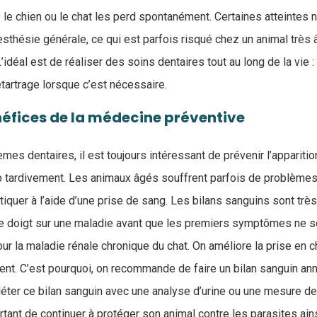
le chien ou le chat les perd spontanément. Certaines atteintes 
thésie générale, ce qui est parfois risqué chez un animal très â
’idéal est de réaliser des soins dentaires tout au long de la vie 
détartrage lorsque c’est nécessaire.
néfices de la médecine préventive
es dentaires, il est toujours intéressant de prévenir l’appariti
p tardivement. Les animaux âgés souffrent parfois de problèmes
quer à l’aide d’une prise de sang. Les bilans sanguins sont très i
e doigt sur une maladie avant que les premiers symptômes ne soi
our la maladie rénale chronique du chat. On améliore la prise en c
t. C’est pourquoi, on recommande de faire un bilan sanguin ann
éter ce bilan sanguin avec une analyse d’urine ou une mesure de l
ortant de continuer à protéger son animal contre les parasites ains