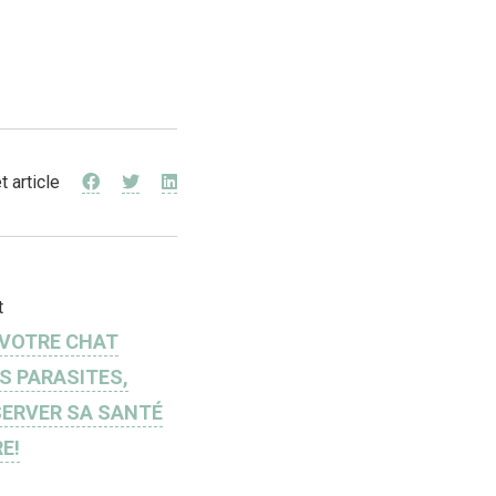
t article
t
 VOTRE CHAT
S PARASITES,
SERVER SA SANTÉ
E!