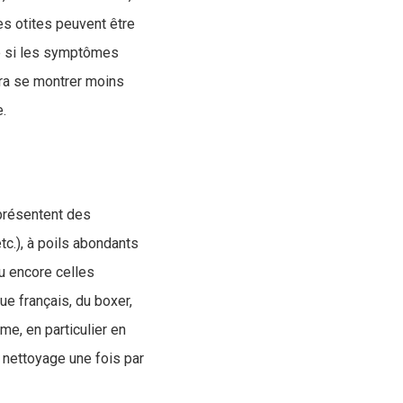
es otites peuvent être
e si les symptômes
urra se montrer moins
e.
 présentent des
tc.), à poils abondants
ou encore celles
ue français, du boxer,
me, en particulier en
n nettoyage une fois par