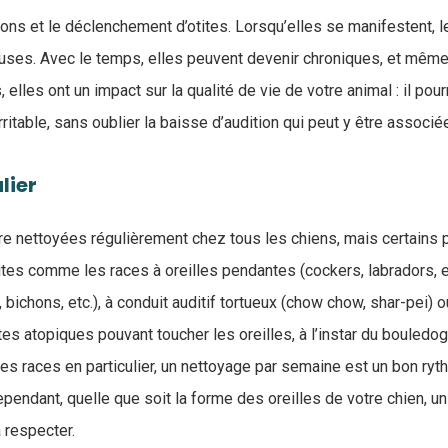
ons et le déclenchement d’otites. Lorsqu’elles se manifestent, l
ses. Avec le temps, elles peuvent devenir chroniques, et mêm
 elles ont un impact sur la qualité de vie de votre animal : il po
irritable, sans oublier la baisse d’audition qui peut y être associé
lier
tre nettoyées régulièrement chez tous les chiens, mais certains
ites comme les races à oreilles pendantes (cockers, labradors, e
, bichons, etc.), à conduit auditif tortueux (chow chow, shar-pei) 
es atopiques pouvant toucher les oreilles, à l’instar du bouledog
z ces races en particulier, un nettoyage par semaine est un bon ryth
ependant, quelle que soit la forme des oreilles de votre chien, u
 respecter.