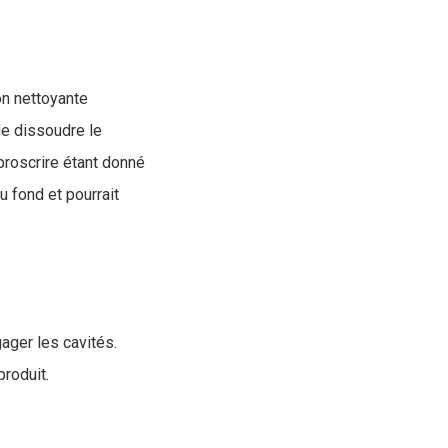
on nettoyante
de dissoudre le
 proscrire étant donné
u fond et pourrait
ger les cavités.
produit.