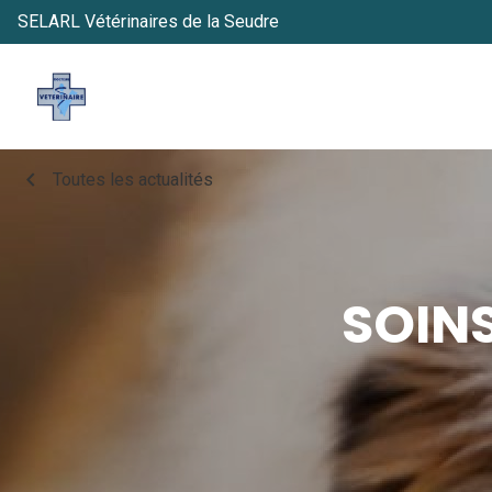
SELARL Vétérinaires de la Seudre
chevron_left
Toutes les actualités
SOINS