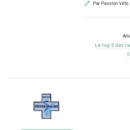
edit
Par Passion Véto
Art
Le top 5 des ra
f