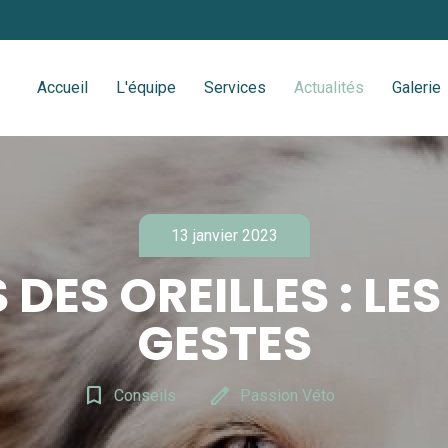
Accueil
L'équipe
Services
Actualités
Galerie
13 janvier 2023
 DES OREILLES : LE
GESTES
bookmark_border
edit
Conseils
Passion Véto