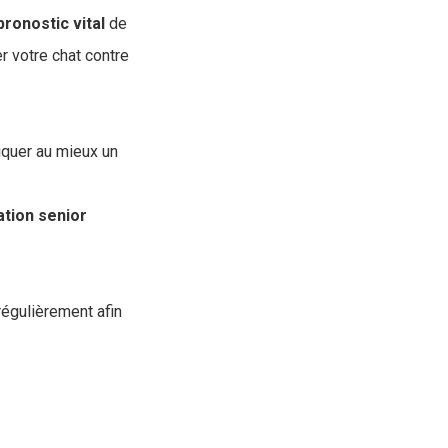
pronostic
vital
de
r votre chat contre
iquer au mieux un
ation
senior
 régulièrement afin