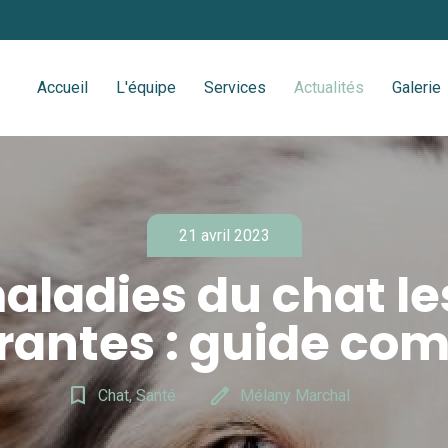
Accueil
L'équipe
Services
Actualités
Galerie
21 avril 2023
aladies du chat le
rantes : guide com
bookmark_border
edit
Chat, Santé
Mélany Marchal