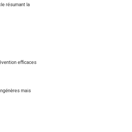
cle résumant la
vention efficaces
ongénères mais