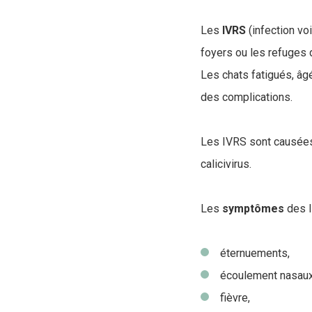
Les
IVRS
(infection vo
foyers ou les refuges 
Les chats fatigués, âg
des complications.
Les IVRS sont causées 
calicivirus.
Les
symptômes
des I
éternuements,
écoulement nasaux 
fièvre,