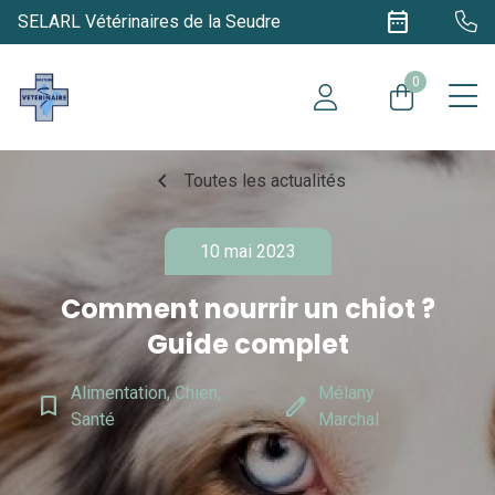
date_range
SELARL Vétérinaires de la Seudre
0
chevron_left
Toutes les actualités
10 mai 2023
Comment nourrir un chiot ?
Guide complet
Alimentation, Chien,
Mélany
bookmark_border
edit
Santé
Marchal