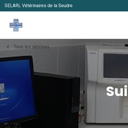
SELARL Vétérinaires de la Seudre
chevron_left
Tous les services
Su