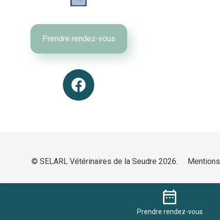
Prendre rendez-vous
© SELARL Vétérinaires de la Seudre 2026.
Mentions
date_range
Prendre
rendez-vous