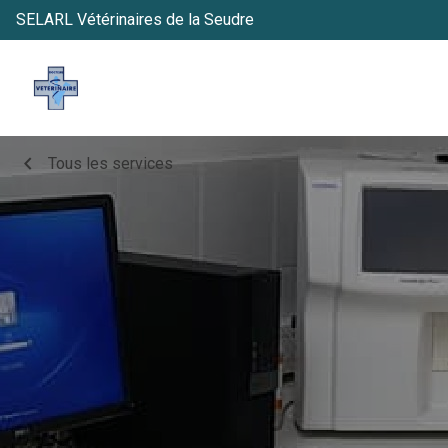
SELARL Vétérinaires de la Seudre
chevron_left
Tous les services