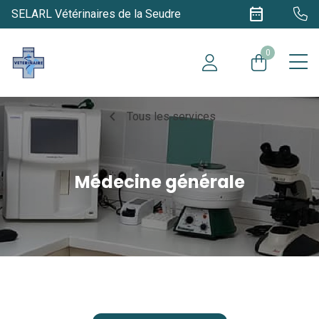
date_range
SELARL Vétérinaires de la Seudre
0
chevron_left
Tous les services
Médecine générale