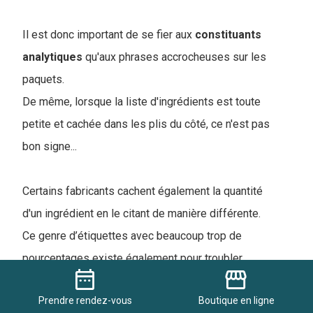
Il est donc important de se fier aux
constituants
analytiques
qu'aux phrases accrocheuses sur les
paquets.
De même, lorsque la liste d'ingrédients est toute
petite et cachée dans les plis du côté, ce n'est pas
bon signe...
Certains fabricants cachent également la quantité
d'un ingrédient en le citant de manière différente.
Ce genre d’étiquettes avec beaucoup trop de
pourcentages existe également pour troubler
date_range
storefront
l’acheteur.
Prendre
rendez-vous
Boutique
en ligne