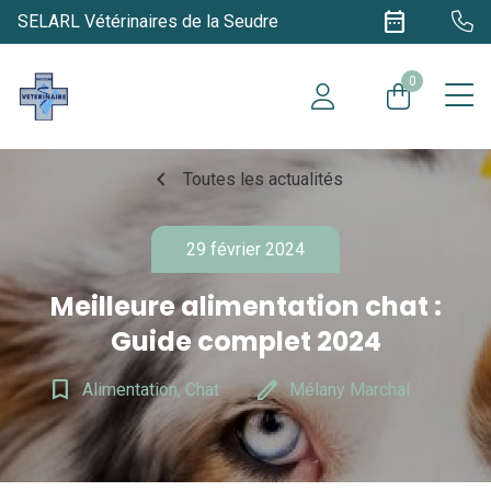
date_range
SELARL Vétérinaires de la Seudre
0
chevron_left
Toutes les actualités
29 février 2024
Meilleure alimentation chat :
Guide complet 2024
bookmark_border
edit
Alimentation, Chat
Mélany Marchal