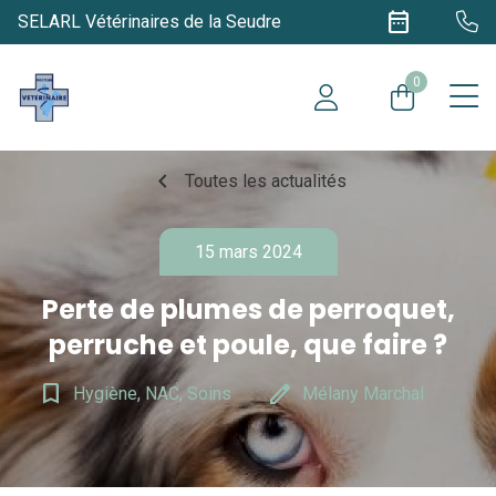
date_range
SELARL Vétérinaires de la Seudre
0
chevron_left
Toutes les actualités
15 mars 2024
Perte de plumes de perroquet,
perruche et poule, que faire ?
bookmark_border
edit
Hygiène, NAC, Soins
Mélany Marchal