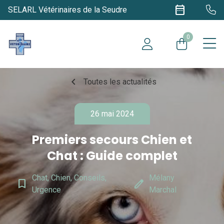
date_range
SELARL Vétérinaires de la Seudre
0
chevron_left
Toutes les actualités
26 mai 2024
Premiers secours Chien et
Chat : Guide complet
Chat, Chien, Conseils,
Mélany
bookmark_border
edit
Urgence
Marchal