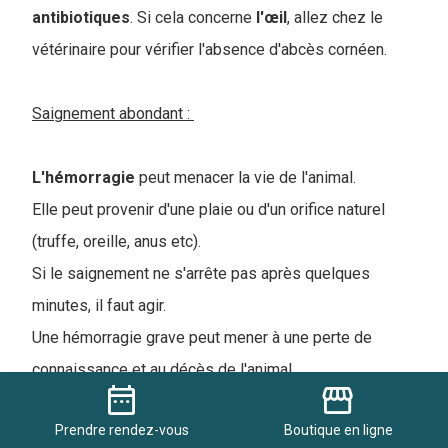
antibiotiques
. Si cela concerne
l'œil
, allez chez le
vétérinaire pour vérifier l'absence d'abcès cornéen.
Saignement abondant :
L'hémorragie
peut menacer la vie de l'animal.
Elle peut provenir d'une plaie ou d'un orifice naturel
(truffe, oreille, anus etc).
Si le saignement ne s'arrête pas après quelques
minutes, il faut agir.
Une hémorragie grave peut mener à une perte de
connaissance et au décès de l'animal.
date_range
storefront
Il est important de
garder son calme
et d'analyser
Prendre
rendez-vous
Boutique
en ligne
la situation.