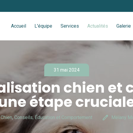
Accueil
L'équipe
Services
Actualités
Galerie
31 mai 2024
alisation chien et c
une étape crucial
edit
 Chien, Conseils, Éducation et Comportement
Mélany Ma