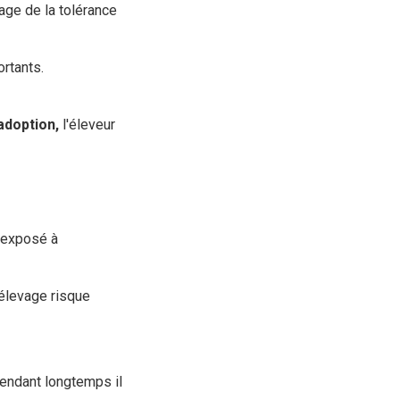
sage de la tolérance
ortants.
adoption,
l'éleveur
t exposé à
'élevage risque
pendant longtemps il