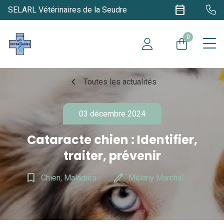
date_range
SELARL Vétérinaires de la Seudre
0
chevron_left
Toutes les actualités
03 décembre 2024
Cataracte chien : Identifier,
traiter, prévenir
bookmark_border
edit
Chien, Maladies
Mélany Marchal