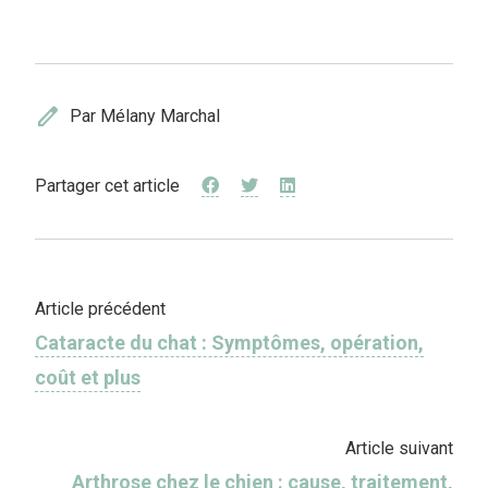
edit
Par Mélany Marchal
Partager cet article
Article précédent
Cataracte du chat : Symptômes, opération,
coût et plus
Article suivant
Arthrose chez le chien : cause, traitement,