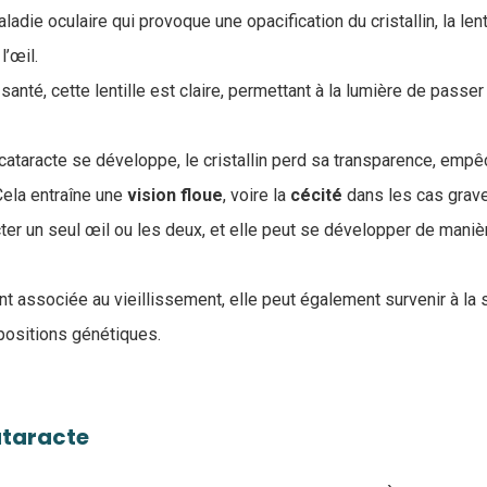
ladie oculaire qui provoque une opacification du cristallin, la len
 l’œil.
anté, cette lentille est claire, permettant à la lumière de passer 
cataracte se développe, le cristallin perd sa transparence, empê
Cela entraîne une
vision
floue
, voire la
cécité
dans les cas grav
cter un seul œil ou les deux, et elle peut se développer de mani
nt associée au vieillissement, elle peut également survenir à la 
positions génétiques.
ataracte