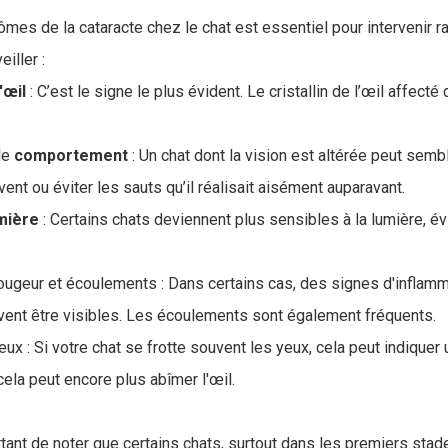
mes de la cataracte chez le chat est essentiel pour intervenir r
iller :
'œil
: C’est le signe le plus évident. Le cristallin de l’œil affecté
le
comportement
: Un chat dont la vision est altérée peut semb
ent ou éviter les sauts qu’il réalisait aisément auparavant.
umière
: Certains chats deviennent plus sensibles à la lumière, évi
ougeur et écoulements : Dans certains cas, des signes d'inflamm
uvent être visibles. Les écoulements sont également fréquents.
ux : Si votre chat se frotte souvent les yeux, cela peut indiquer 
, cela peut encore plus abîmer l'œil.
tant de noter que certains chats, surtout dans les premiers stad