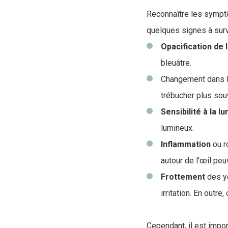
Reconnaître les symptô
quelques signes à surve
Opacification de l
bleuâtre.
Changement dans 
trébucher plus souv
Sensibilité à la l
lumineux.
Inflammation
ou r
autour de l’œil pe
Frottement
des ye
irritation. En outre
Cependant, il est impor