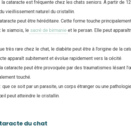
: la cataracte est fréquente chez les chats seniors. À partir de 12
 du vieillissement naturel du cristallin.
 cataracte peut être héréditaire. Cette forme touche principaleme
le siamois, le
sacré de birmanie
et le persan. Elle peut appara
que très rare chez le chat, le diabète peut être à l’origine de la ca
racte apparaît subitement et évolue rapidement vers la cécité.
 la cataracte peut être provoquée par des traumatismes lésant l'œ
alement touché.
: que ce soit par un parasite, un corps étranger ou une pathologie
œil peut atteindre le cristallin.
aracte du chat