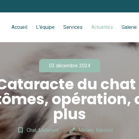
Accueil
L'équipe
Services
Actualités
Galerie
03 décembre 2024
Cataracte du chat 
ômes, opération, c
plus
bookmark_border
edit
Chat, Maladies
Mélany Marchal