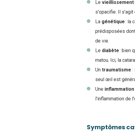
Le
vieillissement
s'opacifie. Il s’agit
La
génétique
: la
prédisposées dont 
de vie.
Le
diabète
: bien 
matou. Ici, la cata
Un
traumatisme
:
seul œil est génér
Une
inflammation
l'inflammation de l'
Symptômes cat