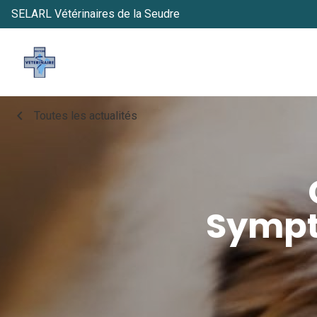
SELARL Vétérinaires de la Seudre
chevron_left
Toutes les actualités
Sympt